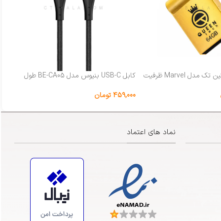
فلش مموری کوئین تک مدل Marvel ظرفیت
کابل USB-C بنیوس مدل BE-CA05 طول
ما
1متر
T1
459,000
تومان
000
نماد های اعتماد