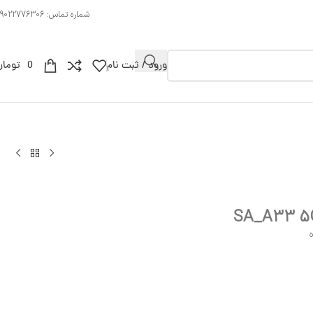
شماره تماس: 09022776306
ورود / ثبت نام
0
تومان