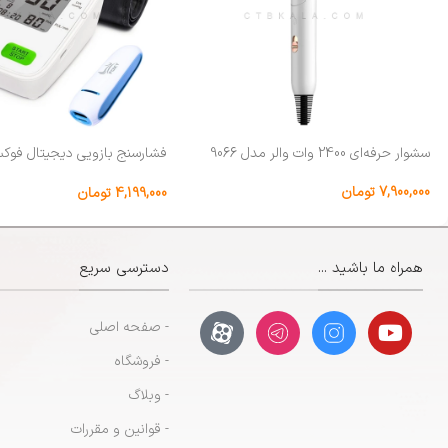
سشوار حرفه‌ای 2400 وات والر مدل 9066
همراه پاوربانک
7,900,000
تومان
4,199,000
تومان
همراه ما باشید ...
دسترسی سریع
- صفحه اصلی
- فروشگاه
- وبلاگ
- قوانین و مقررات