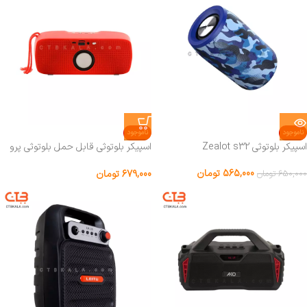
ناموجود
ناموجود
اسپيکر بلوتوثي Zealot s32
اسپیکر بلوتوثی قابل حمل بلوتوثی پرو
وان PSB4109
565,000
تومان
679,000
تومان
650,000
تومان