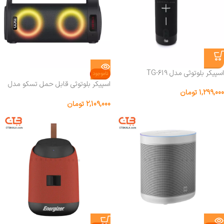
اسپیکر بلوتوثی مدل TG-619
ناموجود
اسپیکر بلوتوثی قابل حمل تسکو مدل
1,299,000
تومان
TS 23353
2,109,000
تومان