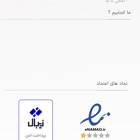
- تماس با ما
ما کجاییم ؟
نماد های اعتماد
https://maps.app.goo.gl/ZsiRScJCRFa3BBBp7