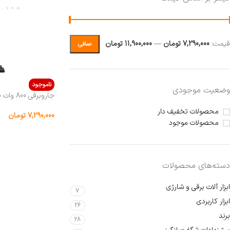
قيمت:
7,290,000 تومان
—
11,900,000 تومان
صافی
ناموجود
وضعیت موجودی
جاروبرقی 800 وات فکر مدل STARKY OKO
محصولات تخفیف دار
7,290,000
تومان
محصولات موجود
دسته‌های محصولات
ابزار آلات برقی و شارژی
7
ابزار کاربردی
26
برند
28