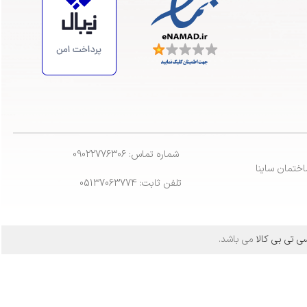
شماره تماس: 09022776306
ختمان ساینا
تلفن ثابت: 05137063774
ی تی بی کالا
می باشد.