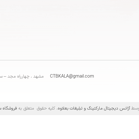
CTBKALA@gmail.com
مشهد ، چهارراه مجد – سا
https://maps.app.goo.gl/ZsiRScJCRFa3BBBp7
توسط
آژانس دیجیتال مارکتینگ و تبلیغات بعلاوه
، کلیه حقوق متعلق به
فروشگاه س