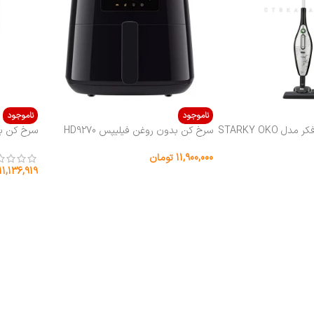
ناموجود
ناموجود
سرخ کن بدون روغن فیلیپس HD9270
سرخ کن ب
ظرفیت 6.2 لیتری
 SC-K509
11,900,000
تومان
11,136,919