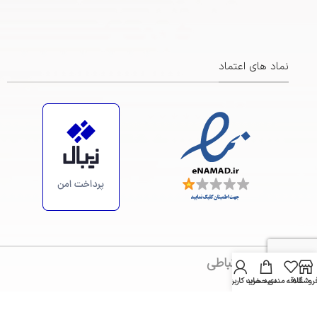
نماد های اعتماد
https://maps.app.goo.gl/ZsiRScJCRFa3BBBp7
مسیر های ارتباطی
روشگاه
علاقه مندی
سبد خرید
حساب کاربری من
مشهد ، چهارراه مجد – ساختمان ساینا