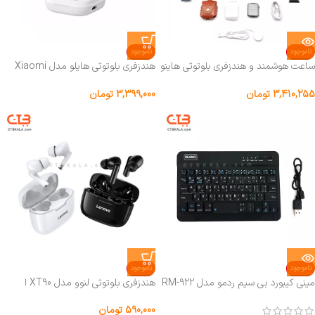
ناموجود
ناموجود
ساعت هوشمند و هندزفری بلوتوثی هاینو
هندزفری بلوتوثی هایلو مدل Xiaomi
تکو مدل GP-2
Haylou GT6 Bluetooth headphone
3,410,255
تومان
3,399,000
تومان
ناموجود
ناموجود
مینی کیبورد بی سیم ردمو مدل RM-922
هندزفری بلوتوثی لنوو مدل XT90 ا
Lenovo XT90 Wireless handsfree
590,000
تومان