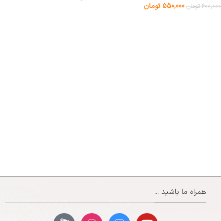
550,000
تومان
600,000
تومان
همراه ما باشید ...