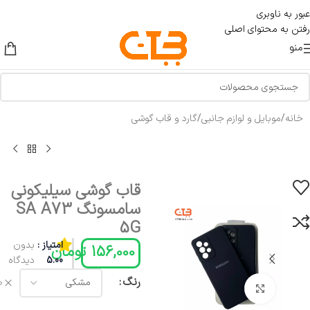
عبور به ناوبری
رفتن به محتوای اصلی
منو
خانه
/
موبایل و لوازم جانبی
/
گارد و قاب گوشی
قاب گوشی سیلیکونی
سامسونگ SA A73
5G
امتیاز :
بدون
156,000
تومان
5.00
دیدگاه
رنگ
ص
بزرگنمایی تصویر