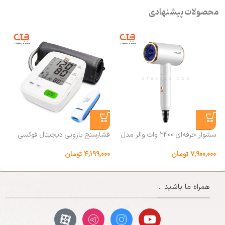
محصولات پیشنهادی
سشوار حرفه‌ای 2400 وات والر مدل
فشارسنج بازویی دیجیتال فوکسی
9066
مدل ECCO همراه پاوربانک
.0
7,900,000
تومان
4,199,000
تومان
00
همراه ما باشید ...