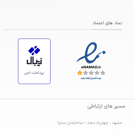
نماد های اعتماد
https://maps.app.goo.gl/ZsiRScJCRFa3BBBp7
مسیر های ارتباطی
مشهد ، چهارراه مجد – ساختمان ساینا