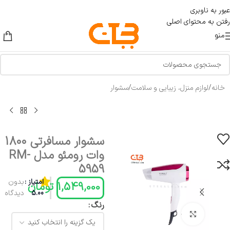
عبور به ناوبری
رفتن به محتوای اصلی
منو
خانه
/
لوازم منزل، زیبایی و سلامت
/
سشوار
سشوار مسافرتی 1800
وات رومئو مدل RM-
5959
امتیاز :
بدون
1,549,000
تومان
5.00
دیدگاه
رنگ
بزرگنمایی تصویر