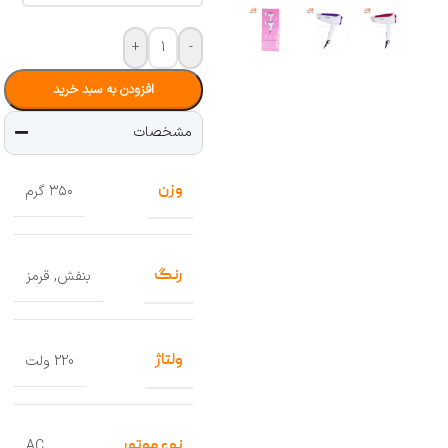
+
-
افزودن به سبد خرید
مشخصات
وزن
۳۵۰ گرم
رنگ
بنفش
,
قرمز
ولتاژ
220 ولت
نوع موتور
AC