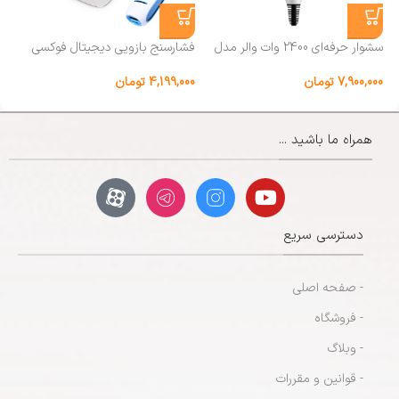
سشوار حرفه‌ای 2400 وات والر مدل
فشارسنج بازویی دیجیتال فوکسی
9066
مدل ECCO همراه پاوربانک
.0
7,900,000
تومان
4,199,000
تومان
00
همراه ما باشید ...
دسترسی سریع
- صفحه اصلی
- فروشگاه
- وبلاگ
- قوانین و مقررات