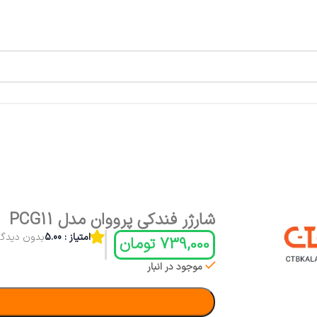
شارژر فندکی پرووان مدل PCG11
امتیاز : 5.00
بدون دیدگا
739,000
تومان
موجود در انبار