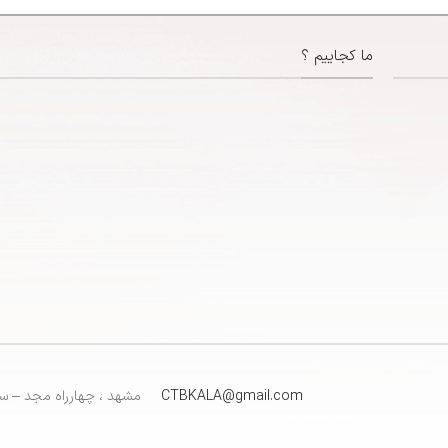
ما کجاییم ؟
CTBKALA@gmail.com
مشهد ، چهارراه مجد – سا
https://maps.app.goo.gl/ZsiRScJCRFa3BBBp7