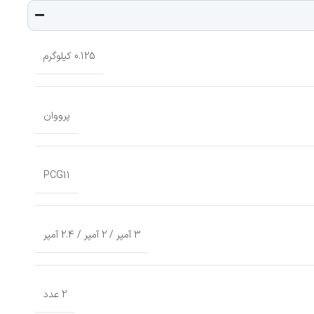
0.125 کیلوگرم
پرووان
PCG11
3 آمپر / 2 آمپر / 2.4 آمپر
2 عدد