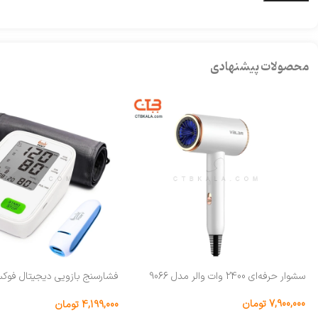
محصولات پیشنهادی
سشوار حرفه‌ای 2400 وات والر مدل 9066
همراه پاوربانک
7,900,000
تومان
4,199,000
تومان