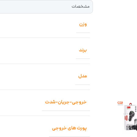
مشخصات
وزن
برند
مدل
خروجی-جریان-شدت
پورت های خروجی