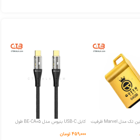
فلش مموری کوئین تک مدل Marvel ظرفیت
کابل USB-C بنیوس مدل BE-CA05 طول
ما
1متر
T1
459,000
تومان
000