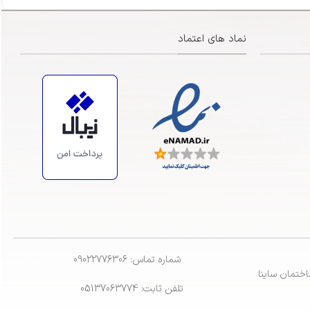
نماد های اعتماد
شماره تماس: 09022776306
ختمان ساینا
تلفن ثابت: 05137063774