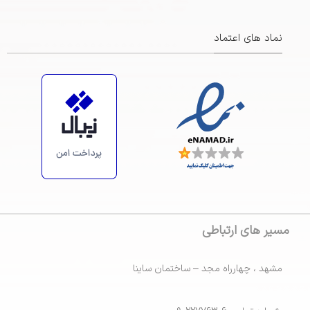
نماد های اعتماد
https://maps.app.goo.gl/ZsiRScJCRFa3BBBp7
مسیر های ارتباطی
مشهد ، چهارراه مجد – ساختمان ساینا