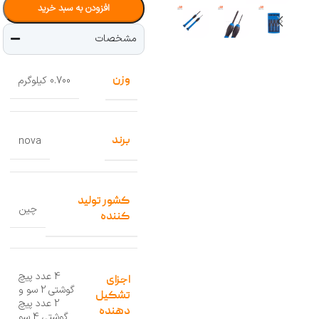
افزودن به سبد خرید
مشخصات
وزن
0.700 کیلوگرم
برند
nova
کشور تولید
چین
کننده
4 عدد پیچ
اجزای
گوشتی 2 سو و
تشکیل
2 عدد پیچ
دهنده
گوشتی 4 سو