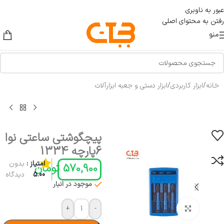
عبور به ناوبری
رفتن به محتوای اصلی
منو
خانه
/
ابزار کاربردی
/
ابزار دستی و جعبه ابزارآلات
پیچگوشتی ساعتی نوا
6پارچه 1334
امتیاز :
بدون
570,900
تومان
5.00
دیدگاه
موجود در انبار
+
-
بزرگنمایی تصویر