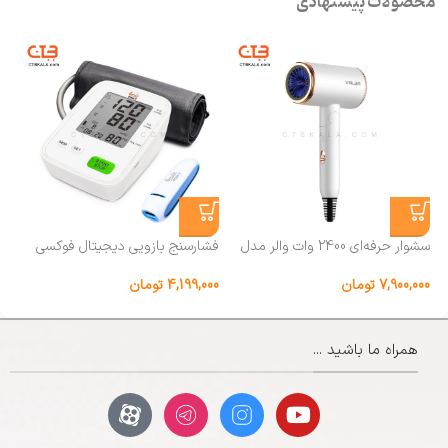
محصولات پیشنهادی
سشوار حرفه‌ای 2400 وات والر مدل
فشارسنج بازویی دیجیتال فوکسی
9066
مدل ECCO همراه پاوربانک
.0
7,900,000
تومان
4,199,000
تومان
00
همراه ما باشید ...