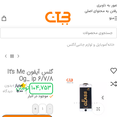
عبور به ناوبری
رفتن به محتوای اصلی
منو
خانه
/
موبایل و لوازم جانبی
/
گلس
گلس آیفون It’s Me
Og_ ip 6/7/8
امتیاز :
بدون
104,753
تومان
5.00
دیدگاه
موجود در انبار
+
-
بزرگنمایی تصویر