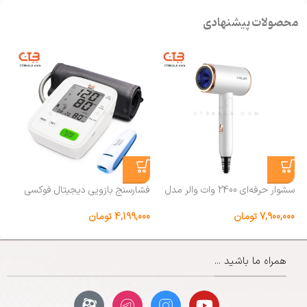
محصولات پیشنهادی
سشوار حرفه‌ای 2400 وات والر مدل
فشارسنج بازویی دیجیتال فوکسی
9066
مدل ECCO همراه پاوربانک
.0
7,900,000
تومان
4,199,000
تومان
00
همراه ما باشید ...