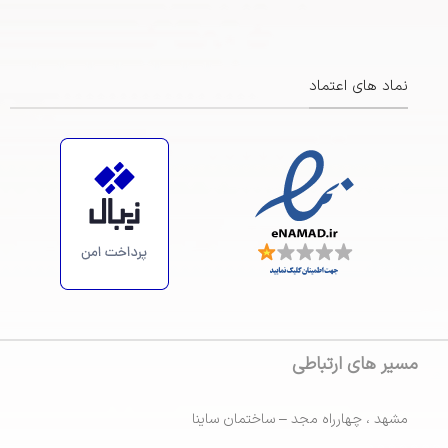
نماد های اعتماد
https://maps.app.goo.gl/ZsiRScJCRFa3BBBp7
مسیر های ارتباطی
مشهد ، چهارراه مجد – ساختمان ساینا