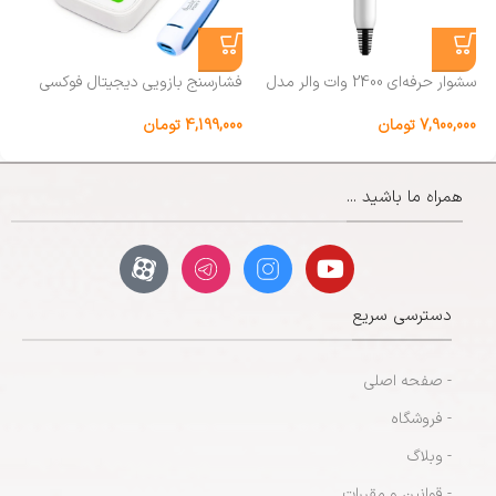
سشوار حرفه‌ای 2400 وات والر مدل
فشارسنج بازویی دیجیتال فوکسی
9066
مدل ECCO همراه پاوربانک
.0
7,900,000
تومان
4,199,000
تومان
00
همراه ما باشید ...
دسترسی سریع
- صفحه اصلی
- فروشگاه
- وبلاگ
- قوانین و مقررات