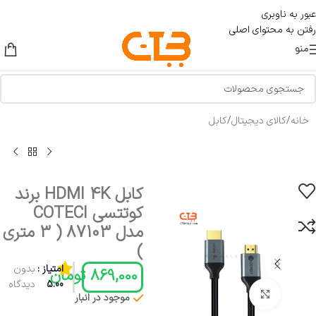
عبور به ناوبری
رفتن به محتوای اصلی
منو
خانه
/
کالای دیجیتال
/
کابل
کابل HDMI 4K برند
کوتتسی COTECI
مدل 87103 ( 3 متری
)
امتیاز :
بدون
869,000
تومان
5.00
دیدگاه
بزرگنمایی تصویر
موجود در انبار