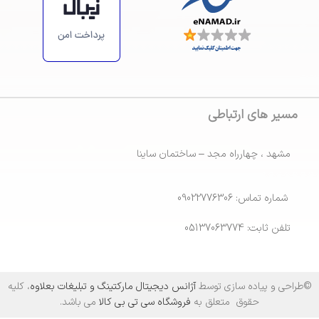
https://maps.app.goo.gl/ZsiRScJCRFa3BBBp7
مسیر های ارتباطی
مشهد ، چهارراه مجد – ساختمان ساینا
شماره تماس: 09022776306
تلفن ثابت: 05137063774
©طراحی و پیاده سازی توسط
آژانس دیجیتال مارکتینگ و تبلیغات بعلاوه
، کلیه
حقوق متعلق به
فروشگاه سی تی بی کالا
می باشد.
کابل