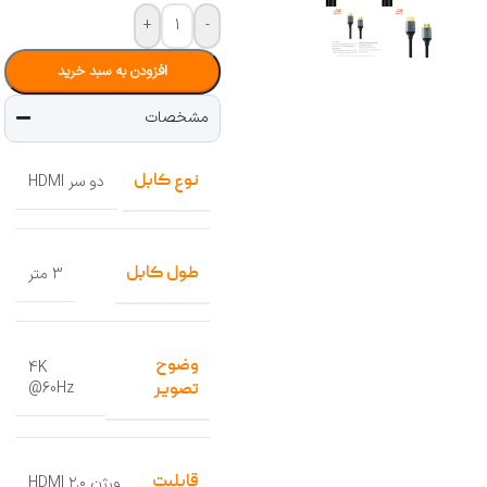
+
-
افزودن به سبد خرید
مشخصات
نوع کابل
دو سر HDMI
طول کابل
3 متر
وضوح
4K
@60Hz
تصویر
قابلیت
ورژن HDMI ۲.۰