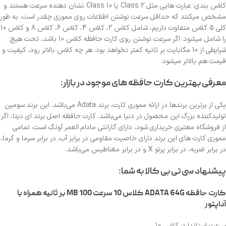
کلاس بندی: عبارت هایی مثل Class 2 یا Class 10 نشان دهنده سرعت هستند و
مشخص میکنند که حداقل سرعت نوشتن اطلاعات روی مموری چقدر است. به طور
کلی 5 کلاس متفاوت داریم، شامل کلاس 2، کلاس 4، کلاس 6، کلاس 8 و کلاس 10
را شامل میشود. اگر سرعت نوشتن روی کارت حافظه کلاس 10 باشد، تحت هیچ
شرایطی از 10 مگابایت بر ثانیه کمتر نخواهد بود. هر چه کلاس بالاتر رود، کیفیت و
قیمت هم بالاتر میشود.
معرفی بهترین کارت حافظه های موجود در بازار:
یکی از برترین برندها در ارائه مموری کارت، برند Adata می‌باشد. این برند سومین
تولیدکننده بزرگ این محصول در دنیا می‌باشد. کارت حافظه اصل برند ای دیتا، اگر
از فروشگاه معتبری خریداری شود، دارای گارانتی مادام العمر آونگ است. تمامی
مموری کارت های این برند دارای خاصیت مقاومی در برابر آب، در برابر سرما و گرما،
در برابر ضربه، در برابر پرتو X و در برابر مغناطیس می‌باشد.
پیشنهاد سی تی بی کالا به شما:
کارت حافظه ADATA 64G کلاس 10 سرعت 100 MB بر ثانیه همراه با
آداپتور
سرعت استاندارد: کلاس 10