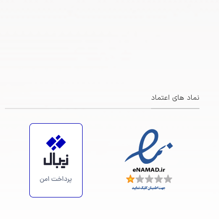
نماد های اعتماد
https://maps.app.goo.gl/ZsiRScJCRFa3BBBp7