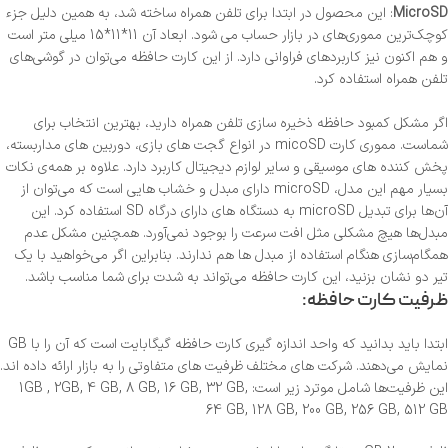
MicroSD
: این محصول در ابتدا برای تلفن همراه ساخته شد، به همین دلیل جزء
کوچک‌ترین مموری‌های در بازار حساب می‌ شود. ابعاد آن 11*11*15 میلی متر است
و هم اکنون نیز کاربردهای فراوانی دارد. از این کارت حافظه می‌توان در گوشی‌های
تلفن همراه استفاده کرد.
اگر مشکل کمبود حافظه ذخیره سازی تلفن همراه دارید، بهترین انتخاب برای
شماست. مموری کارت micoSD در انواع گجت های بازی، دوربین های مداربسته،
پخش کننده های موسیقی و سایر لوازم دیجیتال کاربرد دارد. علاوه بر همه‌ی نکات
بسیار مهم این مدل، microSD دارای مبدل و خشاب هایی است که می‌توان از
آن‌ها برای تبدیل microSD به دستگاه های دارای درگاه SD استفاده کرد. این
مبدل‌ها هیچ مشکلی مثل افت سرعت را بوجود نمی‌آورد. همچنین مشکل عدم
همگام‌سازی هنگام استفاده از مبدل ها هم ندارند. بنابراین اگر می‌خواهید با یک
تیر دو نشان بزنید، این کارت حافظه می‌تواند به شدت برای شما مناسب باشد.
ظرفیت کارت حافظه:
ابتدا باید بدانید که واحد اندازه گیری کارت حافظه گیگابایت است که آن را با GB
نمایش می‌دهند. شرکت های مختلف ظرفیت های متفاوتی را به بازار ارائه داده اند.
این ظرفیت‌ها شامل موترد زیر است: 1GB , 2GB, 4 GB, 8 GB, 16 GB, 32 GB,
64 GB, 128 GB, 200 GB, 256 GB, 512 GB